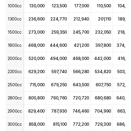
1000cc
130,000
123,500
177,000
110,500
104,0
1300cc
236,600
224,770
212,940
201,110
189,2
1500cc
273,000
259,350
245,700
232,050
218,4
1800cc
468,000
444,600
421,200
397,800
374,4
2000cc
520,000
494,000
468,000
442,000
416,0
2200cc
629,200
597,740
566,280
534,820
503,3
2500cc
715,000
679,250
643,500
607,750
572,0
2800cc
800,800
760,760
720,720
680,680
640,64
2900cc
829,400
787,930
746,460
704,990
663,5
3000cc
858,000
815,100
772,200
729,300
686,4