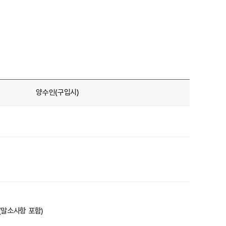
양수인(구입시)
(말소사항 포함)