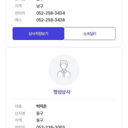
지역
남구
연락처
052-258-3434
팩스
052-258-3438
상사차량보기
소속딜러
명성상사
대표
박지은
단지명
동구
지역
동구
연락처
052-236-3003