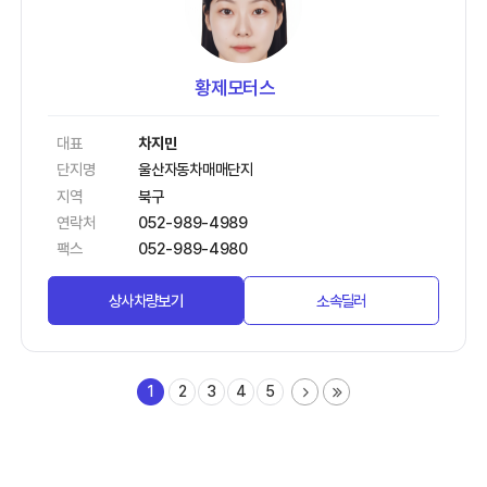
황제모터스
대표
차지민
단지명
울산자동차매매단지
지역
북구
연락처
052-989-4989
팩스
052-989-4980
상사차량보기
소속딜러
1
2
3
4
5