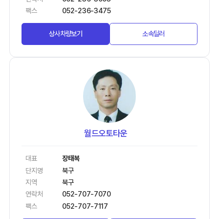
팩스
052-236-3475
상사차량보기
소속딜러
월드오토타운
대표
장태복
단지명
북구
지역
북구
연락처
052-707-7070
팩스
052-707-7117