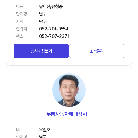
대표
유재진/유창종
단지명
남구
지역
남구
연락처
052-701-0554
팩스
052-707-2371
상사차량보기
소속딜러
무룡자동차매매상사
대표
우일호
단지명
남구