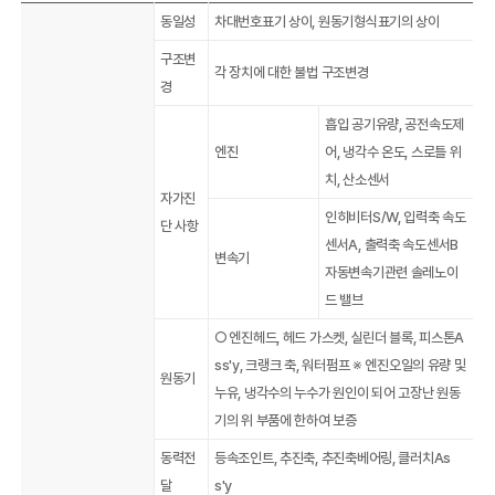
동일성
차대번호표기 상이, 원동기형식표기의 상이
구조변
각 장치에 대한 불법 구조변경
경
흡입 공기유량, 공전속도제
엔진
어, 냉각수 온도, 스로틀 위
치, 산소센서
자가진
인히비터S/W, 입력축 속도
단 사항
센서A, 출력축 속도센서B
변속기
자동변속기관련 솔레노이
드 밸브
○ 엔진헤드, 헤드 가스켓, 실린더 블록, 피스톤A
ss'y, 크랭크 축, 워터펌프 ※ 엔진오일의 유량 및
원동기
누유, 냉각수의 누수가 원인이 되어 고장난 원동
기의 위 부품에 한하여 보증
동력전
등속조인트, 추진축, 추진축베어링, 클러치As
달
s'y