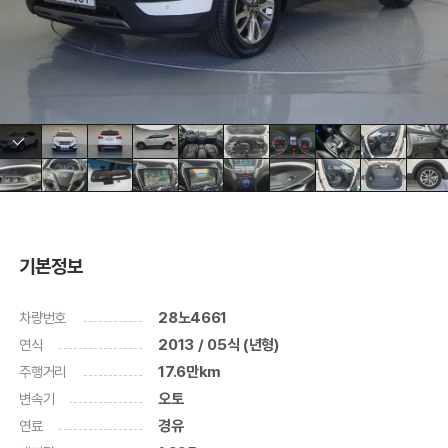
기본정보
차량번호
28노4661
연식
2013 / 05식 (년형)
주행거리
17.6만km
변속기
오토
연료
경유