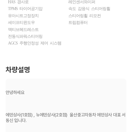
HAS 경사로
레인센서와이퍼
TPMS 타이어공기압
속도 감응식 스티어링휠
유아시트고정장치
스티어링휠 리모컨
세이프티윈도우
트립컴퓨터
액티브헤드레스트
전동식파워스티어링
AGCS 주행안정성 제어 시스템
차량설명
안녕하세요  
에덴상사(1호점) , 뉴에덴상사(2호점)  울산중고자동차 에덴상사 대표 서
동신 입니다.  