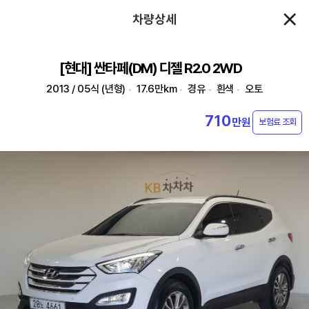
차량상세
[현대] 싼타페(DM) 디젤 R2.0 2WD
2013 / 05식 (년형)
17.6만km
경유
흰색
오토
710
만원
보험료 조회