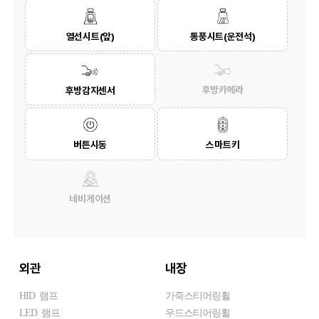
열선시트(앞)
통풍시트(운전석)
후방카메라
후방감지센서
버튼시동
스마트키
네비게이션
외관
내장
HID 램프
가죽스티어링휠
LED 램프
우드스티어링휠