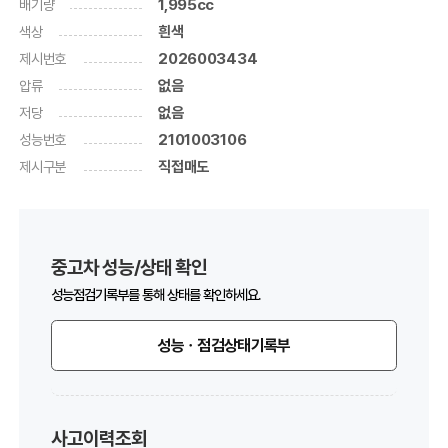
배기량
1,995cc
색상
흰색
제시번호
2026003434
압류
없음
저당
없음
성능번호
2101003106
제시구분
직접매도
중고차 성능/상태 확인
성능점검기록부를 통해 상태를 확인하세요.
성능ㆍ점검상태기록부
사고이력조회