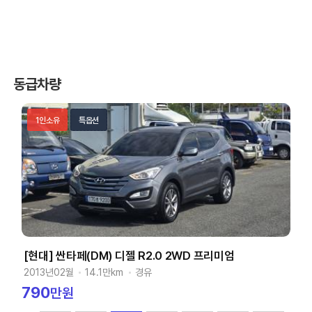
동급차량
1인소유
특옵션
셜
[현대] 싼타페(DM) 디젤 R2.0 2WD 프리미엄
2013년02월
14.1만km
경유
790
만원