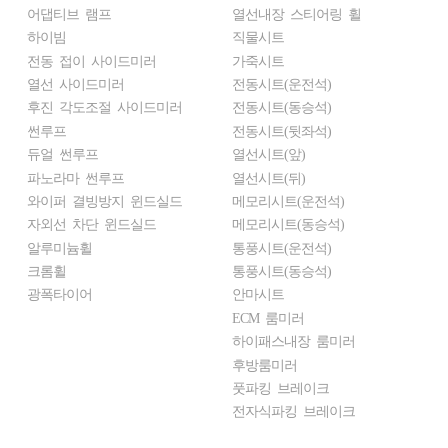
어댑티브 램프
열선내장 스티어링 휠
하이빔
직물시트
전동 접이 사이드미러
가죽시트
열선 사이드미러
전동시트(운전석)
후진 각도조절 사이드미러
전동시트(동승석)
썬루프
전동시트(뒷좌석)
듀얼 썬루프
열선시트(앞)
파노라마 썬루프
열선시트(뒤)
와이퍼 결빙방지 윈드실드
메모리시트(운전석)
자외선 차단 윈드실드
메모리시트(동승석)
알루미늄휠
통풍시트(운전석)
크롬휠
통풍시트(동승석)
광폭타이어
안마시트
ECM 룸미러
하이패스내장 룸미러
후방룸미러
풋파킹 브레이크
전자식파킹 브레이크