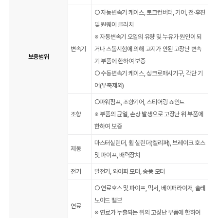
○ 자동변속기 케이스, 토크컨버터, 기어, 전·후진
및 원웨이 클러치
※ 자동변속기 오일의 유량 및 누유가 원인이 되
변속기
거나 스톨시험에 의해 고지가 안된 고장난 변속
보증범위
기 부품에 한하여 보증
○ 수동변속기 케이스, 싱크로매시기구, 각단 기
어(부축제외)
○파워펌프, 조향기어, 스티어링 죠인트
조향
※ 부품의 균열, 손상 발생으로 고장난 위 부품에
한하여 보증
마스터실린더, 휠 실린더(켈리퍼), 브레이크 호스
제동
및 파이프, 배력장치
전기
발전기, 와이퍼 모터, 송풍 모터
○ 연료호스 및 파이프, 믹서, 베이퍼라이저, 솔레
노이드 밸브
연료
※ 연료가 누출되는 위의 고장난 부품에 한하여