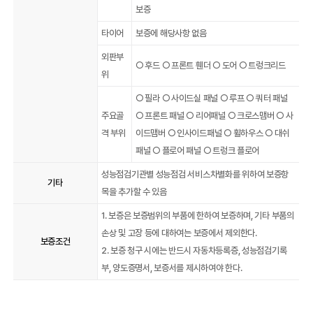
보증
타이어
보증에 해당사항 없음
외판부
○ 후드 ○ 프론트 휀더 ○ 도어 ○ 트렁크리드
위
○ 필라 ○ 사이드실 패널 ○ 루프 ○ 쿼터 패널
주요골
○ 프론트 패널 ○ 리어패널 ○ 크로스맴버 ○ 사
격 부위
이드맴버 ○ 인사이드패널 ○ 휠하우스 ○ 대쉬
패널 ○ 플로어 패널 ○ 트렁크 플로어
성능점검기관별 성능점검 서비스차별화를 위하여 보증항
기타
목을 추가할 수 있음
1. 보증은 보증범위의 부품에 한하여 보증하며, 기타 부품의
손상 및 고장 등에 대하여는 보증에서 제외한다.
보증조건
2. 보증 청구 시에는 반드시 자동차등록증, 성능점검기록
부, 양도증명서, 보증서를 제시하여야 한다.