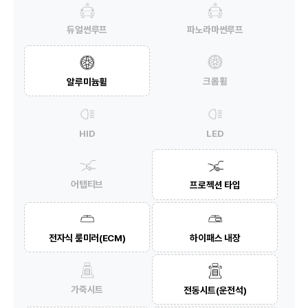
듀얼썬루프
파노라마썬루프
크롬휠
알루미늄휠
HID
LED
어탭티브
프로젝션 타입
전자식 룸미러(ECM)
하이패스 내장
가죽시트
전동시트(운전석)