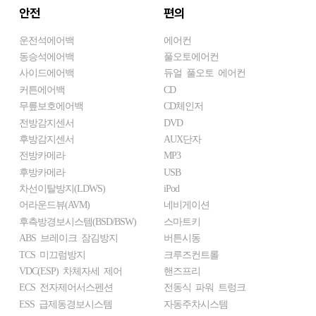
안전
편의
운전석에어백
에어컨
동승석에어백
풀오토에어컨
사이드에어백
듀얼 풀오토 에어컨
커튼에어백
CD
무릎보호에어백
CD체인저
전방감지센서
DVD
후방감지센서
AUX단자
전방카메라
MP3
후방카메라
USB
차선이탈방지(LDWS)
iPod
어라운드뷰(AVM)
네비게이션
후측방경보시스템(BSD/BSW)
스마트키
ABS 브레이크 잠김방지
버튼시동
TCS 미끄럼방지
크루즈컨트롤
VDC(ESP) 차체자세 제어
핸즈프리
ECS 전자제어서스펜션
전동식 파워 트렁크
ESS 급제동경보시스템
자동주차시스템