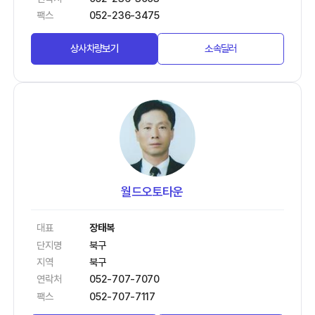
팩스
052-236-3475
상사차량보기
소속딜러
월드오토타운
대표
장태복
단지명
북구
지역
북구
연락처
052-707-7070
팩스
052-707-7117