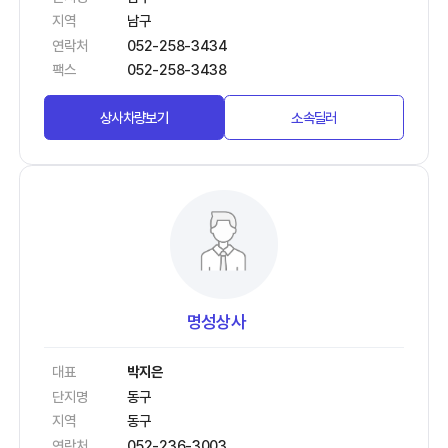
지역
남구
연락처
052-258-3434
팩스
052-258-3438
상사차량보기
소속딜러
명성상사
대표
박지은
단지명
동구
지역
동구
연락처
052-236-3003