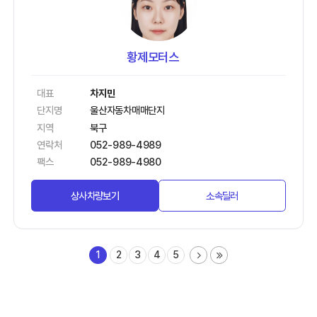
황제모터스
대표
차지민
단지명
울산자동차매매단지
지역
북구
연락처
052-989-4989
팩스
052-989-4980
상사차량보기
소속딜러
1
2
3
4
5