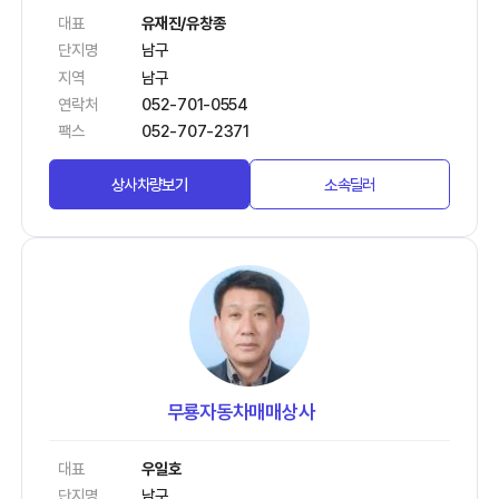
대표
유재진/유창종
단지명
남구
지역
남구
연락처
052-701-0554
팩스
052-707-2371
상사차량보기
소속딜러
무룡자동차매매상사
대표
우일호
단지명
남구